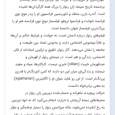
برجسته تاریخ سینما، ژان رنوار را بزرگِ همه کارگردان‌ها نامیده
است. آندره بازن، منتقد و تئوریسین فرانسوی او را پدر موج نوی
فرانسه خوانده و فرانسوا تروفو، فیلمساز موج نوی فرانسه هم او را
بزرگ‌ترین فیلمساز جهان دانسته است.
فیلم‌های رنوار درباره انسان است، نه حوادث و شرایط حاکم بر آن‌ها؛
و غالباً موضوعی اجتماعی دارند و به‌نوعی تضاد بین طبیعت و
جامعه را نشان می‌دهند. آثار رنوار، تلفیق و ترکیبی استادانه از فکر،
احساس، زندگی و هنر است. در سینمای رنوار از قهرمان و
ضدقهرمان خبیث (villain) خبری نیست. کاراکترها، سیاه و سفید
نیستند و زندگی‌ای میان این دو دارند که کمی کم‌رنگ‌تر یا قدری
پررنگ‌تر است. از این رو شاید بتوان او را اگالیترین (egalitarian)
به معنی برابرخواه دانست.
حرکات پیچیده، ماهرانه و حساب‌شده دوربین ژان رنوار در
محیط‌های بسته آن‌چنان با حرارت انجام می‌گیرد که نه تنها دوربین
به رخ کشیده نمی‌شود، بلکه میزانسنِ رنوار را بسیار چشمگیر و مؤثر
می‌سازد. اولین نمونه حرکت دوربین ژان رنوار را آندره بازن در نقد