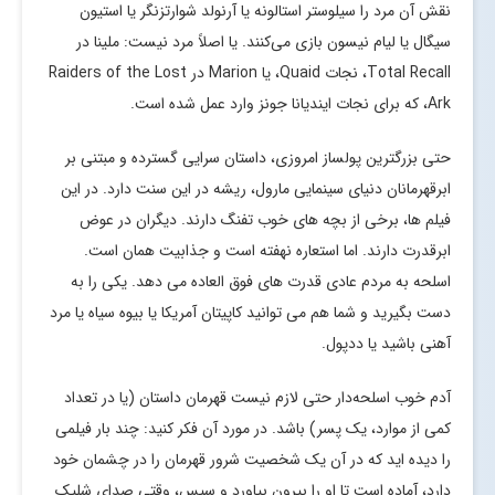
نقش آن مرد را سیلوستر استالونه یا آرنولد شوارتزنگر یا استیون
سیگال یا لیام نیسون بازی می‌کنند. یا اصلاً مرد نیست: ملینا در
Total Recall، نجات Quaid، یا Marion در Raiders of the Lost
Ark، که برای نجات ایندیانا جونز وارد عمل شده است.
حتی بزرگترین پولساز امروزی، داستان سرایی گسترده و مبتنی بر
ابرقهرمانان دنیای سینمایی مارول، ریشه در این سنت دارد. در این
فیلم ها، برخی از بچه های خوب تفنگ دارند. دیگران در عوض
ابرقدرت دارند. اما استعاره نهفته است و جذابیت همان است.
اسلحه به مردم عادی قدرت های فوق العاده می دهد. یکی را به
دست بگیرید و شما هم می توانید کاپیتان آمریکا یا بیوه سیاه یا مرد
آهنی باشید یا ددپول.
آدم خوب اسلحه‌دار حتی لازم نیست قهرمان داستان (یا در تعداد
کمی از موارد، یک پسر) باشد. در مورد آن فکر کنید: چند بار فیلمی
را دیده اید که در آن یک شخصیت شرور قهرمان را در چشمان خود
دارد، آماده است تا او را بیرون بیاورد و سپس، وقتی صدای شلیک