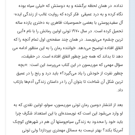
نداده. در همان لحظه برگشته و به دوستش که خیلی سیاه بوده
نگاه کرده و به درد عمیقی فکر کرده که روایت غالب از زندگی ایده‌­
آل سفیدپوستی با بعضی خصوصیات ظاهری به دختری یازده ساله
تحمیل کرده است. در سال ۱۹۷۰ تونی اولین رمانش را با نام «آبی­‌
ترین چشم» می‌­نویسد. در همان چند صفحه‌­ی اول تمام آنچه را که
اتفاق افتاده توضیح می‌­دهد. خواننده رمان را به این منظور ادامه می­‌
دهد تا بداند که همه چیز چطور اتفاق افتاده است. در حقیقت،
سؤال مهمی که موریسون در این کتاب می‌­پرسد این است: :«بچه
چطور نفرت از خودش را یاد می‌­گیرد؟» باید درد و رنج را در عمیق­‌
ترین شکل آن شناخت تا بتوان آن را در داستان زندگی آدم‌­ها بازتاب
داد.
بعد از انتشار دومین رمان تونی موریسون، سولو، اولین نقدی که به
او وارد می­‌شود این است که نویسنده‌­ای با این استعداد شگرف چرا
باید خود را محدود به زندگی سیاه‌­پوست­ها آن هم در شهرهای کوچک
آمریکا بکند؟ بهتر نیست به مسائل مهم­تری بپردازد! ولی تونی