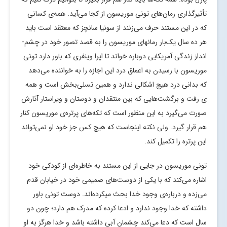
تأثیرگذاری رمان­‌های تونی موریسون از کجا می­‌آید. همه‌­ی کسانی
که در این مستند حرف می‌­زنند از سونیا سانچز که معتقد است باید
هر ده سال یک‌­بار رمان­های موریسون را به قصد تصور خود در چشم‌­
انداز زندگی آمریکایی دوباره خواند تا اپرا وینفری که باور دارد تونی
موریسون با رسیدن به اعماق درد این اجازه را به خواننده می­‌دهد
که بدانی درد هیچ اشکالی ندارد و همین تسلی­‌بخش است و همه­‌
ی رفت ­‌و برگشت­‌هایی که بین منتقدان و دوستان و ویراستار آثارش
صورت می­‌گیرد به این منظور است که تکه­‌های پرتره­‌ی موریسون کنار
هم قرار گیرد. ولی نکته اینجاست که هیچ کس جز خود او نمی‌­تواند
این پرتره را تکمیل کند.
تونی موریسون در جایی از این مستند به خاطره‌­ای از کودکی خود
اشاره می‌­کند که با یکی از دوست‌­های صمیمی خود در خیابان قدم
می‌­زده و درباره­‌ی وجود خدا بحث می­کرده­‌اند. دوست تونی باور
داشته که خدا وجود ندارد و ادعا کرده که مدرک هم دارد؛ چون دو
سال است که دعا می­‌کند چشمان آبی داشته باشد و خدا هرگز به او