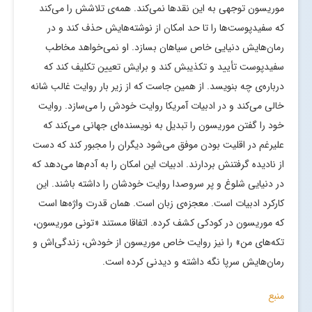
موریسون توجهی به این نقدها نمی­‌کند. همه­‌ی تلاشش را می­‌کند
که سفیدپوست­‌ها را تا حد امکان از نوشته­‌هایش حذف کند و در
رمان­‌هایش دنیایی خاص سیاهان بسازد. او نمی‌­خواهد مخاطب
سفیدپوست تأیید و تکذیبش کند و برایش تعیین تکلیف کند که
درباره­‌ی چه بنویسد. از همین جاست که از زیر بار روایت غالب شانه
خالی می­‌کند و در ادبیات آمریکا روایت خودش را می‌­سازد. روایت
خود را گفتن موریسون را تبدیل به نویسنده­‌ای جهانی می­‌کند که
علی­رغم در اقلیت بودن موفق می‌­شود دیگران را مجبور کند که دست
از نادیده گرفتنش بردارند. ادبیات این امکان را به آدم­‌ها می‌­دهد که
در دنیایی شلوغ و پر سروصدا روایت خودشان را داشته باشند. این
کارکرد ادبیات است. معجزه­‌ی زبان است. همان قدرت واژه‌­ها است
که موریسون در کودکی کشف کرده. اتفاقا مستند «تونی موریسون،
تکه­‌های من» را نیز روایت خاص موریسون از خودش، زندگی‌اش و
رمان­‌هایش سرپا نگه داشته و دیدنی­ کرده است.
منبع