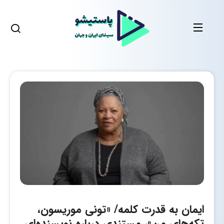
ایمان به قدرت کلمه/ «تونی موریسون،
تکه­‌های من»، مستندی درباره نویسنده‌ای