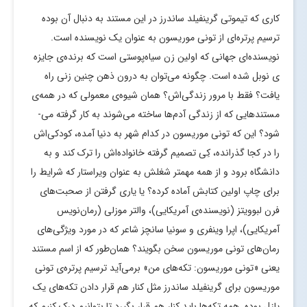
کاری که تیموتی گرین­فیلد ساندرز در این مستند به دنبال آن بوده
ترسیم پرتره­‌ای از تونی موریسون به عنوان یک نویسنده است.
نویسنده‌­ای جهانی که اولین زن سیاه‌­پوستی است که برنده‌­ی جایزه­‌
ی نوبل شده است. چگونه می‌­توان به درون ذهن چنین زنی راه
یافت؟ فقط با مرور زندگی‌اش؟ همان شیوه‌­ی معمولی که در همه­‌ی
مستندهایی که از زندگی­ آدم­‌ها ساخته می‌­شوند به کار گرفته می‌­
شود؟ این که تونی موریسون در کدام شهر به دنیا آمده، کودکی‌­اش
را در کجا گذرانده، کِی تصمیم گرفته خانواده‌­اش را ترک کند و به
دانشگاه برود و از همه مهم­تر شغلش به عنوان ویراستار که شرایط را
برای چاپ اولین کتابش آماده کرده؟ یا یاری گرفتن از صحبت­‌های
فرن لبوویتز (نویسنده­‌ی آمریکایی)، والتر موزلی (رمان‌نویس
آمریکایی)، اپرا وینفری و سونیا سانچز شاعر که در مورد ویژگی­‌های
رمان­‌های تونی موریسون سخن بگویند؟ همان‌طور که از اسم مستند
یعنی «تونی موریسون: تکه­‌های من» برمی‌­آید ترسیم پرتره­‌ی تونی
موریسون برای گرین­فیلد ساندرز مثل کنار هم قرار دادن تکه­‌های یک
پازل بوده. همه تکه­‌ها باید کنار هم قرار بگیرد تا بتوانیم درک کنیم که