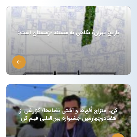
تاریخ تهران/ نگاهی به مستند «زمستان است»
کن، امتزاجِ اُفق‌ها و آشتی تضادها/ گزارشی از
هفتادوچهارمین جشنواره بین‌المللی فیلم کن