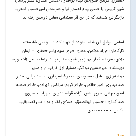
جعفری، نازنین صلح‌جو، بهناز پورفلاح، حسین امیدی، شبیر پرستار،
شیوا کریمی با حضور پیام احمدی‌نیا و هنرمندی امیرحسین فتحی،
بازیگرانی هستند که در این اثر سینمایی مقابل دوربین رفته‌اند.
اسامی عوامل این فیلم عبارتند از: تهیه کننده: مرتضی شایسته،
کارگردان: فرزاد موتمن، مجری طرح: سید یاسر جعفری – ایمان
یزدی، سرمایه گذار: بهناز پور فلاح، مدیر تولید: رضا حسین زاده اوره،
نویسنده: امیرحسین دواتگر، دستیار اول کارگردان و مدیر
برنامه‌ریزی: عادل معصومیان، مدیر فیلمبرداری: سعید براتی، مدیر
صدابرداری: امیر حاتمی، طراح گریم: مرتضی کهزادی، طراح صحنه:
امین جهانی، طراح لباس: آزاده قوام، تدوین: سهراب خسروی،
صداگذاری: حسین ابوالصدق، اصلاح رنگ و نور: علی تصدیقی،
عکاس: حبیب مجیدی.
منبع