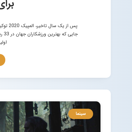
برای
پس از ی
جایی
اولی
سینما