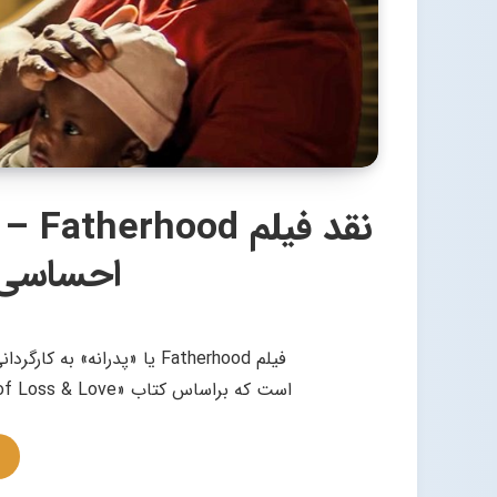
نقد 
احساسی و
فیلم Fatherhood یا «پدرانه»
است که براساس کتاب «Two Kisses for Maddy: A Memoir of Loss & Love» نوشته…