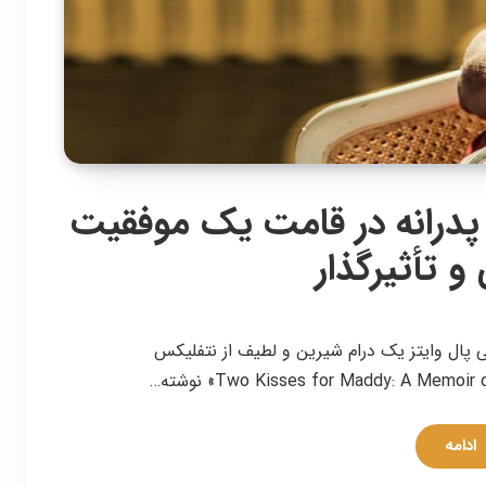
فیلم Fatherhood – پدرانه در قامت یک موفقیت
 تأثیرگذار
 به کارگردانی پال وایتز یک درام شیرین و لطیف از نتفلیکس
ادامه