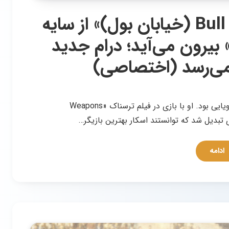
امی مدیگان با «Bull Street (خیابان بول)» از سایه
ح‌ها)» بیرون می‌آید؛ درام جدید
می‌رسد (اختصاصی)
سال ۲۰۲۵ برای امی مدیگان واقعاً سالی رویایی بود. او با بازی در فیلم ترسناک «Weapons
ی تبدیل شد که توانستند اسکار بهترین بازیگر…
ادامه