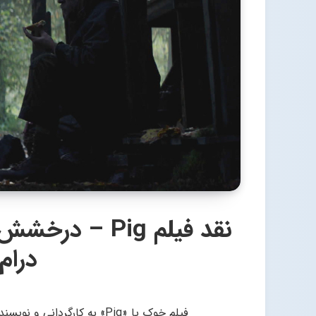
نقد فیلم Pig 
درام
فیلم خوک یا «Pig» به کارگر