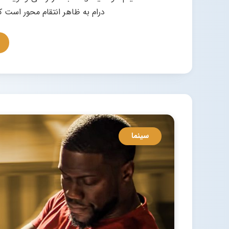
درام به ظاهر انتقام محور است ک
سینما