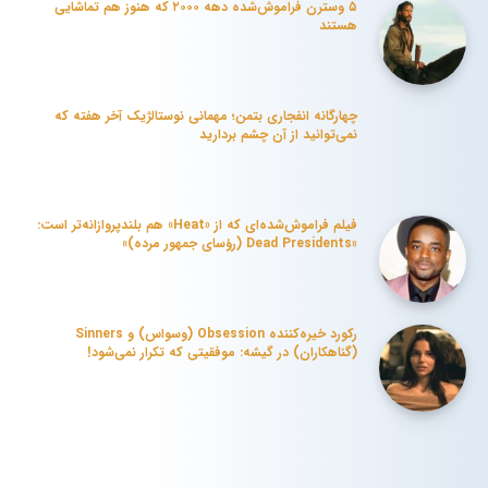
۵ وسترن فراموش‌شده دهه ۲۰۰۰ که هنوز هم تماشایی
هستند
چهارگانه انفجاری بتمن؛ مهمانی نوستالژیک آخر هفته که
نمی‌توانید از آن چشم بردارید
فیلم فراموش‌شده‌ای که از «Heat» هم بلندپروازانه‌تر است:
«Dead Presidents (رؤسای جمهور مرده)»
رکورد خیره‌کننده Obsession (وسواس) و Sinners
(گناهکاران) در گیشه: موفقیتی که تکرار نمی‌شود!