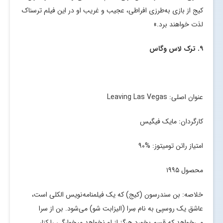
کیج از بازی به‌طرزی افراطی، عجیب و غریب او در این فیلم ترسناک
لذت خواهند برد.»
۹. ترک لاس وگاس
عنوان اصلی: Leaving Las Vegas
کارگردان: مایک فیگیس
امتیاز راتن تومیتوز: %۹۰
محصول ۱۹۹۵
خلاصه: بن سندرسون (کیج) که یک فیلمنامه‌نویس الکلی است،
عاشق یک روسپی به نام سِرا (الیزابت شو) می‌شود. بن از سرا
می‌خواهد که قسم بخورد هرگز از او نخواهد میخوارگی را کنار