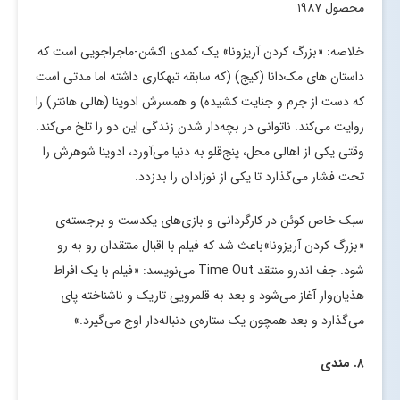
محصول ۱۹۸۷
خلاصه: «بزرگ کردن آریزونا» یک کمدی اکشن-ماجراجویی است که
داستان های مک‌دانا (کیج) (که سابقه تبهکاری داشته اما مدتی است
که دست از جرم و جنایت کشیده) و همسرش ادوینا (هالی هانتر) را
روایت می‌کند. ناتوانی در بچه‌دار شدن زندگی این دو را تلخ می‌کند.
وقتی یکی از اهالی محل، پنج‌قلو به دنیا می‌آورد، ادوینا شوهرش را
تحت فشار می‌گذارد تا یکی از نوزادان را بدزدد.
سبک خاص کوئن در کارگردانی و بازی‌های یکدست و برجسته‌ی
«بزرگ کردن آریزونا»باعث شد که فیلم با اقبال منتقدان رو به رو
شود. جف اندرو منتقد Time Out می‌نویسد: «فیلم با یک افراط
هذیان‌وار آغاز می‌شود و بعد به قلمرویی تاریک و ناشناخته پای
می‌گذارد و بعد همچون یک ستاره‌ی دنباله‌دار اوج می‌گیرد.»
۸. مندی