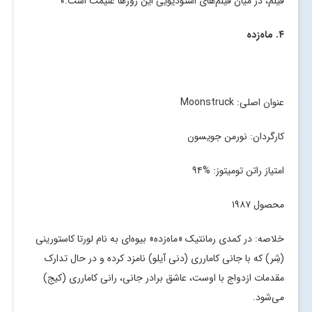
فیلم، در میان فیلم‌های استودیویی این روزها غنیمت است.»
۴. ماه‌زده
عنوان اصلی: Moonstruck
کارگردان: نورمن جویسون
امتیاز راتن تومیتوز: %۹۴
محصول ۱۹۸۷
خلاصه: در کمدی رمانتیک «ماه‌زده» بیوه‌ای به نام لورتا کاستورینی
(شِر) که با جانی کامارری (دنی آیلو) نامزد کرده و در حال تدارک
مقدمات ازدواج با اوست، عاشق برادر جانی، رانی کامارری (کیج)
می‌شود.