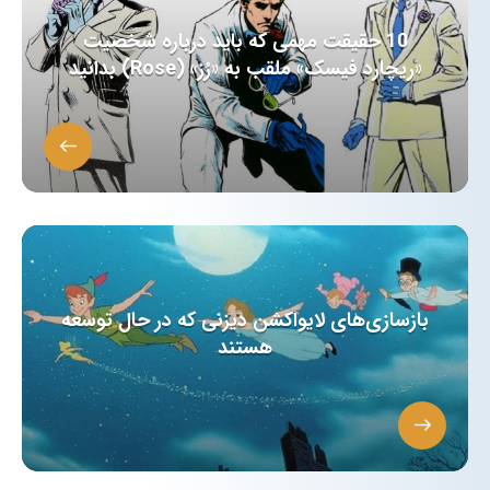
10 حقیقت مهمی که باید درباره شخصیت
«ریچارد فیسک» ملقب به «رُز» (Rose) بدانید
بازسازی‌های لایو‌اکشن دیزنی که در حال توسعه
هستند