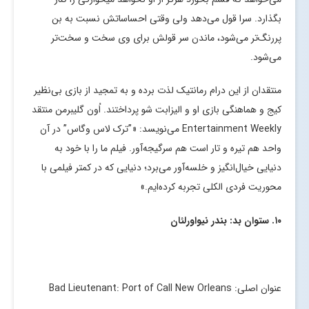
بگذارد. سرا قول می‌دهد ولی وقتی احساساتش نسبت به بن
پررنگ‌تر می‌شود، ماندن سر قولش برای وی سخت و سخت‌تر
می‌شود.
منتقدان از این درام رمانتیک لذت برده و به تمجید از بازی بی‌نظیر
کیج و هماهنگی بازی او و الیزابت شو پرداختند. اُون گلیبرمن منتقد
Entertainment Weekly می‌نویسد: «”ترک لاس وگاس” در آن
واحد هم تیره و تار است هم سرگیجه‌آور. فیلم ما را با خود به
دنیایی خیال‌انگیز و خلسه‌آور می‌برد؛ دنیایی که در کمتر فیلمی با
محوریت فردی الکلی تجربه کرده‌ایم.»
۱۰. ستوان بد: بندر نیواورلئان
عنوان اصلی: Bad Lieutenant: Port of Call New Orleans