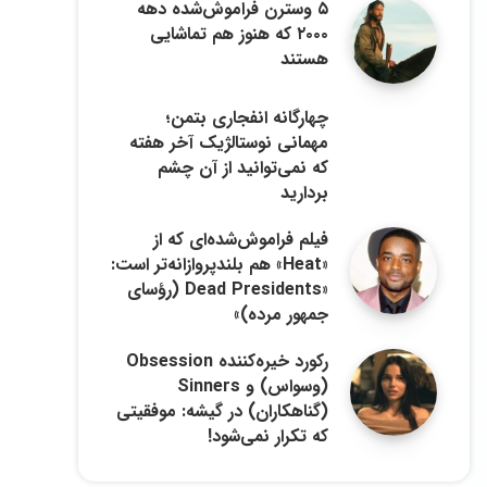
۵ وسترن فراموش‌شده دهه
۲۰۰۰ که هنوز هم تماشایی
هستند
چهارگانه انفجاری بتمن؛
مهمانی نوستالژیک آخر هفته
که نمی‌توانید از آن چشم
بردارید
فیلم فراموش‌شده‌ای که از
«Heat» هم بلندپروازانه‌تر است:
«Dead Presidents (رؤسای
جمهور مرده)»
رکورد خیره‌کننده Obsession
(وسواس) و Sinners
(گناهکاران) در گیشه: موفقیتی
که تکرار نمی‌شود!