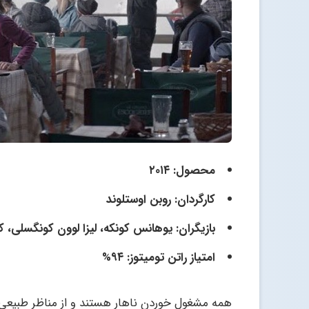
محصول: ۲۰۱۴
کارگردان: روبن اوستلوند
بازیگران: یوهانس کونکه، لیزا لوون کونگسلی، 
امتیاز راتن تومیتوز: ۹۴%
همه مشغول خوردن ناهار هستند و از مناظر طبیعی ل