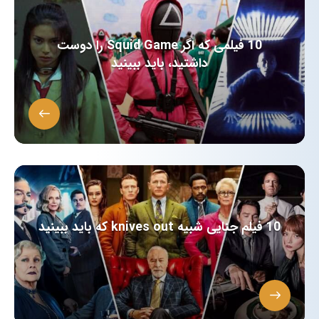
10 فیلمی که اگر Squid Game را دوست
داشتید، باید ببینید
10 فیلم جنایی شبیه knives out که باید ببینید