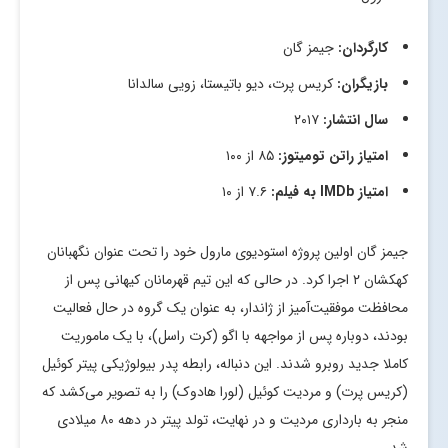
کارگردان:
جیمز گان
بازیگران:
کریس پرت، دیو باتیستا، زویی سالدانا
سال انتشار:
۲۰۱۷
امتیاز راتن تومیتوز:
۸۵ از ۱۰۰
امتیاز
IMDb
به فیلم:
۷.۶ از ۱۰
جیمز گان اولین پروژه استودیوی مارول خود را تحت عنوان نگهبانان
کهکشان ۲ اجرا کرد‌. در حالی که این تیم قهرمانان کیهانی پس از
محافظت موفقیت‌آمیز از ژاندار، به عنوان یک گروه در حال فعالیت
بودند، دوباره پس از مواجهه با اگو (کرت راسل)، با یک ماموریت
کاملا جدید روبرو شدند. این دنباله، رابطه پدر بیولوژیکی پیتر کوئیل
(کریس پرت) و مردیت کوئیل (لورا هادوک) را به تصویر می‌کشد که
منجر به بارداری مردیت و در نهایت، تولد پیتر در دهه ۸۰ میلادی
شد.