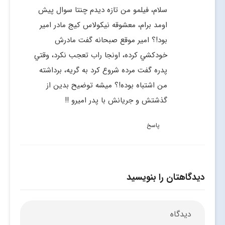
سلام، فيلمو من تازه ديدم چنتا سوال پيش
اومد برام، معشوقه نيكولاس كيج مادر امير
بود!؟ امير موقع صبحانه گفت مادرش
خودكشي كرده، اونجا راب تعجب نكرد، وقتي
پدره گفت مرده شروع كرد به گريه، برداشته
من اشتباه بوده!؟ ميشه توضيح بدين از
گذشتش و جريانش با پدر اميرو !!
پاسخ
دیدگاهتان را بنویسید