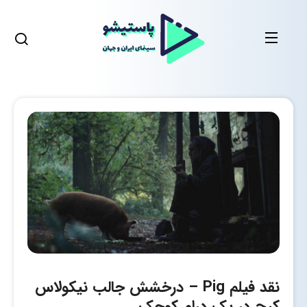
نقد فیلم Pig – درخشش جالب نیکولاس
کیج در یک درام کوچک