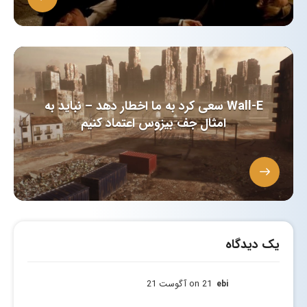
Wall-E سعی کرد به ما اخطار دهد – نباید به
امثال جف بیزوس اعتماد کنیم
یک دیدگاه
on 21 آگوست 21
ebi