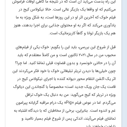
این راه بِدست می‌آید آن است که در نتیجه ما گاهی اوقات فراموش
می‌کنیم که او واقعا یک بازیگر عالی است. حالا نیکولاس کیج در
فیلم خوک که آخرین اثر او در این روز‌ها است، به شکل ویژه به ما
یادآوری می‌کند که اگر به او محتوای جذابی برای اجرا بدهند، هنوز
هم یک بازیگر توانا و گاهاً کاریزماتیک است.
قبل از شروع این بررسی، باید این را بگویم: خوک یکی از فیلم‌های
محبوب من در سال ۲۰۲۱ تاکنون است و من کاملاً معتقدم که باید
آن را در حالتی خونسرد و بدون قضاوت قبلی تماشا کنید. اما چرا؟
چون خیلی‌ها با دیدن تریلر تبلیغاتی خوک با خود فکر می‌کردند این
اثر یک اکشنِ انتقام محور دیوانه کننده با اجرای نیکولاس کیج در
قامت یک جان ویک جدید است؛ مخصوصاً با گنجاندن این دیالوگ
ویژه در تریلر که کیج می‌گوید: من به دنبال یک خوک ترافل
می‌گردم. اما در عوض فیلم «Pig» یک درام مراقبه گرایانه پیرامون
غم و اندوه است. بنابراین، برخی از مخاطبان که با دیدگاه اشتباه به
تماشای فیلم می‌آیند، اندکی پس از شروع فیلم بسیار ناامید و
ناراحت خواهند شد.