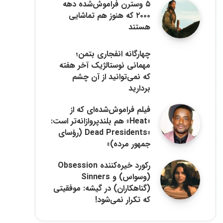
۵ وسترن فراموش‌شده دهه
۲۰۰۰ که هنوز هم تماشایی
هستند
چهارگانه انفجاری بتمن؛
مهمانی نوستالژیک آخر هفته
که نمی‌توانید از آن چشم
بردارید
فیلم فراموش‌شده‌ای که از
«Heat» هم بلندپروازانه‌تر است:
«Dead Presidents (رؤسای
جمهور مرده)»
رکورد خیره‌کننده Obsession
(وسواس) و Sinners
(گناهکاران) در گیشه: موفقیتی
که تکرار نمی‌شود!