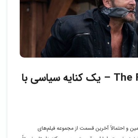
نقد فیلم The Forever Purge – یک کنایه سیاسی با
زی ابدی یا «The Forever Purge» پنجمین و احتمالاً آخرین قسمت از مجموعه فیلم‌های