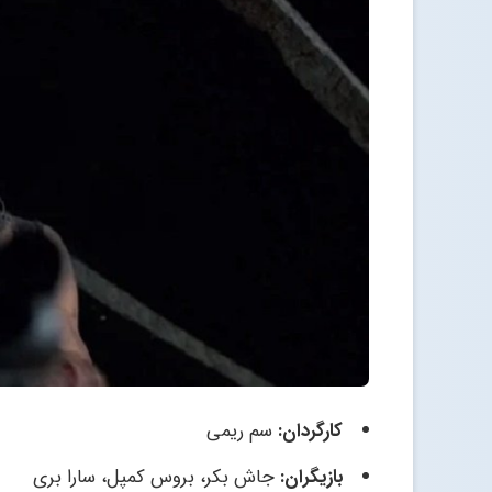
کارگردان:
سم ریمی
بازیگران:
جاش بکر، بروس کمپل، سارا بری