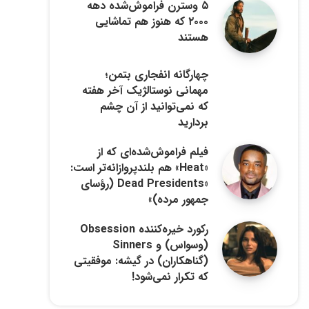
۵ وسترن فراموش‌شده دهه
۲۰۰۰ که هنوز هم تماشایی
هستند
چهارگانه انفجاری بتمن؛
مهمانی نوستالژیک آخر هفته
که نمی‌توانید از آن چشم
بردارید
فیلم فراموش‌شده‌ای که از
«Heat» هم بلندپروازانه‌تر است:
«Dead Presidents (رؤسای
جمهور مرده)»
رکورد خیره‌کننده Obsession
(وسواس) و Sinners
(گناهکاران) در گیشه: موفقیتی
که تکرار نمی‌شود!