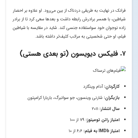
فرانک در نهایت به طریقی دردناک از بین می‌رود. او علاوه بر احضار
شیاطین، با همسر برادرش رابطه داشت و بعدها سعی کرد تا از برادر
زاده نوجوان خود سواستفاده جنسی کند. شاید در مقایسه با شیاطین
فیلم، او حتی شخصیتی به مراتب کثیف‌تر داشته باشد.
۷. فلیکس دیویسون (تو بعدی هستی)
کارگردان:
آدام وینگارد
بازیگران:
شارنی وینسون، جو سوانبرگ، باربارا کرامپتون
سال انتشار:
۲۰۱۱
امتیاز راتن تومیتوز:
۷۹ از ۱۰۰
امتیاز
IMDb
به فیلم:
۶٫۶ از ۱۰