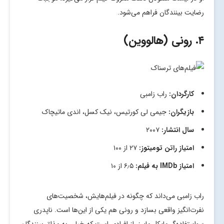
رضایت بینندگان فراهم می‌شود.
۴. رونی (هالووین)
کارگردان:
راب زامبی
بازیگران:
جیمی لی کورتیس، نیک کسل، اندی ماتیچاک
سال انتشار:
۲۰۰۷
امتیاز راتن تومیتوز:
۲۷ از ۱۰۰
امتیاز
IMDb
به فیلم:
۶٫۵ از ۱۰
راب زامبی می‌داند که چگونه در فیلم‌هایش، شخصیت‌های
نفرت‌انگیز واقعی بسازد و رونی هم یکی از این‌ها است. ناپدری
سواستفاده‌گر مایکل مایرز، از افرادی است که خیلی به مذاق بینندگان