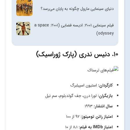
دنیای سینمایی مارول چگونه به پایان می‌رسد؟
فیلم سینمایی ۲۰۰۱: ادیسه فضایی (۲۰۰۱: a space
odyssey)
۱۰. دنیس ندری (پارک ژوراسیک)
کارگردان:
استیون اسپیلبرگ
بازیگران:
لورا درن، جف گولدبلوم، سم نیل
سال انتشار:
۱۹۹۳
امتیاز راتن تومیتوز:
۹۲ از ۱۰۰
امتیاز
IMDb
به فیلم:
۸٫۱ از ۱۰