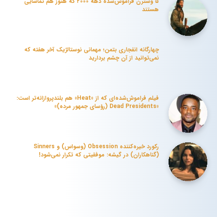
۵ وسترن فراموش‌شده دهه ۲۰۰۰ که هنوز هم تماشایی
هستند
چهارگانه انفجاری بتمن؛ مهمانی نوستالژیک آخر هفته که
نمی‌توانید از آن چشم بردارید
فیلم فراموش‌شده‌ای که از «Heat» هم بلندپروازانه‌تر است:
«Dead Presidents (رؤسای جمهور مرده)»
رکورد خیره‌کننده Obsession (وسواس) و Sinners
(گناهکاران) در گیشه: موفقیتی که تکرار نمی‌شود!