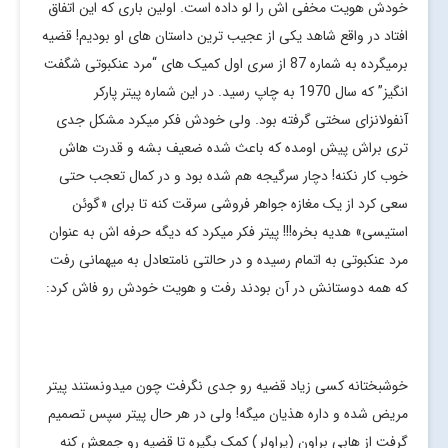
خودش هویت مخفی اش را لو داده است. اولین باری که این اتفاق
افتاد در واقع شاهد یکی از عجیب ترین داستان های او بودیم! قضیه
برمیگرده به شماره 87 از سری اول کمیک های “مرد عنکبوتی شگفت
انگیز” که سال 1970 به چاپ رسید. در این شماره پیتر پارکر
آنفولانزای سختی گرفته بود. ولی خودش فکر میکرد مشکل جدی
تری براش پیش اومده که باعث شده ضعیف بشه و قدرت هاش
خوب کار نکنه! دچار سرگیجه هم شده بود و در کمال تعجب حتی
سعی کرد از یک مغازه جواهر فروشی سرقت کنه تا برای «گوئن
استیسی» هدیه بخره!!! پیتر فکر میکرد که دیگه حرفه اش به عنوان
مرد عنکبوتی به اتمام رسیده و در حالتی نامتعادل به میهمانی رفت
که همه دوستانش در آن بودند رفت و هویت خودش رو فاش کرد:
خوشبختانه کسی زیاد قضیه رو جدی نگرفت چون میدونستند پیتر
مریض شده و داره هذیان میگه! ولی در هر حال پیتر سپس تصمیم
گرفت از هابی براون (پراولر) کمک بگیره تا قضیه رو جمعش کنه