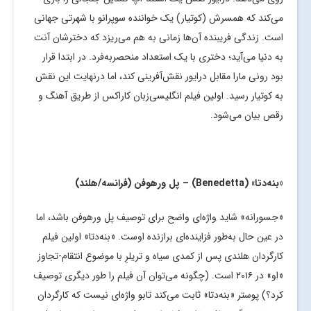
می‌کند که همسرش (کوتیار) یک خواننده سوپرانو با شهرتی جهانی
است. زندگی فریبنده آن‌ها زمانی به هم می‌ریزد که دخترشان آنت
به دنیا می‌آید؛ دختری با یک استعداد منحصربه‌فرد. در ابتدا قرار
بود رونی مارا مقابل درایور نقش‌آفرینی کند، اما درنهایت این نقش
به کوتیار رسید. اولین فیلم انگلیسی‌زبان کاراکس از طریق آهنگ و
رقص بیان می‌شود.
«بنه‌دتا» (
Benedetta
) – پل ورهوفن (فرانسه/هلند)
«جسورانه» شاید واژه‌ای واضح برای توصیف پل ورهوفن باشد، اما
در عین حال به‌طور فزاینده‌ای برازنده اوست. «بنه‌دتا» اولین فیلم
کارگردان هلندی پس از کمدی سیاه و تریلرِ با موضوع انتقام-تجاوز
«او» در ۲۰۱۶ است. (چگونه می‌توان آن فیلم را طور دیگری توصیف
کرد؟) پوستر «بنه‌دتا» ثابت می‌کند تابو واژه‌ای نیست که کارگردان