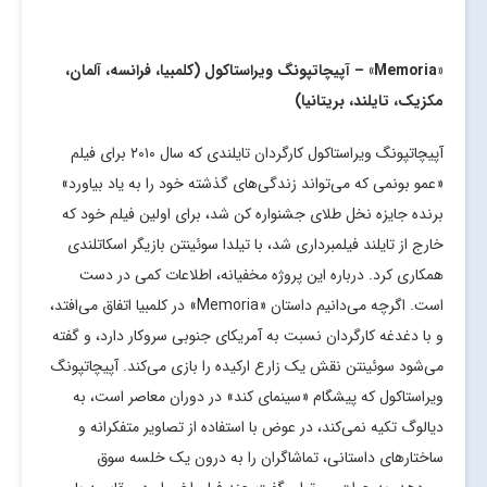
«
Memoria
» – آپیچاتپونگ ویراستاکول (کلمبیا، فرانسه، آلمان،
مکزیک، تایلند، بریتانیا)
آپیچاتپونگ ویراستاکول کارگردان تایلندی که سال ۲۰۱۰ برای فیلم
«عمو بونمی که می‌تواند زندگی‌های‌ گذشته خود را به یاد بیاورد»
برنده جایزه نخل طلای جشنواره کن شد، برای اولین فیلم خود که
خارج از تایلند فیلمبرداری شد، با تیلدا سوئینتن بازیگر اسکاتلندی
همکاری کرد. درباره این پروژه مخفیانه، اطلاعات کمی در دست
است. اگرچه می‌دانیم داستان «Memoria» در کلمبیا اتفاق می‌افتد،
و با دغدغه کارگردان نسبت به آمریکای جنوبی سروکار دارد، و گفته
می‌شود سوئینتن نقش یک زارع ارکیده را بازی می‌کند. آپیچاتپونگ
ویراستاکول که پیشگام «سینمای کند» در دوران معاصر است، به
دیالوگ تکیه نمی‌کند، در عوض با استفاده از تصاویر متفکرانه و
ساختارهای داستانی، تماشاگران را به درون یک خلسه سوق