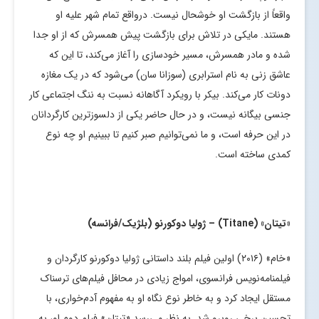
واقعاً از بازگشت او خوشحال نیست. درواقع تمام شهر علیه او
هستند. مایکی در تلاش برای بازگشت پیش همسرش که از او جدا
شده و مادر همسرش، مسیر خودسازی را آغاز می‌کند، تا این که
عاشق زنی به نام استرابری (سوزانا سان) می‌شود که در یک مغازه
دونات کار می‌کند. بیکر با رویکرد آگاهانه نسبت به ننگ اجتماعی کار
جنسی بیگانه نیست، و در حال حاضر یکی از دلسوزترین کارگردانان
در این حرفه است، و ما نمی‌توانیم صبر کنیم تا ببینیم او چه نوع
کمدی ساخته است.
«تیتان» (
Titane
) – ژولیا دوکورنو (بلژیک/فرانسه)
«خام» (۲۰۱۶) اولین فیلم بلند داستانی ژولیا دوکورنو کارگردان و
فیلمنامه‌نویس فرانسوی، امواج زیادی در محافل فیلم‌های ترسناک
مستقل ایجاد کرد و به خاطر نوع نگاه او به مفهوم آدم‌خواری، با
تحسین برخی روبرو شد. به نظر می‌رسد «تیتان» فیلم دوم او، به