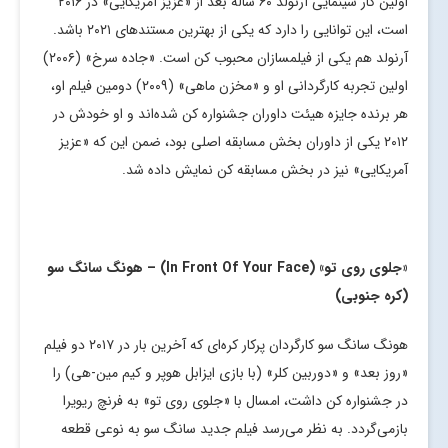
اولین کار سینمایی آرنولد ۶۰ ساله بعد از «عزیز آمریکایی» در ۲۰۱۶
است، این توانایی را دارد که یکی از بهترین مستندهای ۲۰۲۱ باشد.
آرنولد هم یکی از فیلمسازان محبوب کن است. «جاده سرخ» (۲۰۰۶)
اولین تجربه کارگردانی او و «مخزن ماهی» (۲۰۰۹) دومین فیلم او،
هر برنده جایزه هیئت داوران جشنواره کن شده‌اند و او خودش در
۲۰۱۲ یکی از داوران بخش مسابقه اصلی بود، ضمن این که «عزیز
آمریکایی» نیز در بخش مسابقه کن نمایش داده شد.
«جلوی روی تو» (
In Front Of Your Face
) – هونگ سانگ سو
(کره جنوبی)
هونگ سانگ سو کارگردان پرکار کره‌ای که آخرین بار در ۲۰۱۷ دو فیلم
«روز بعد»‌ و «دوربین کلر» (با بازی ایزابل هوپر و کیم مین-هی) را
در جشنواره کن داشت، امسال با «جلوی روی تو» به فرنچ ریویرا
بازمی‌گردد. به نظر می‌رسد فیلم جدید سانگ سو به نوعی قطعه