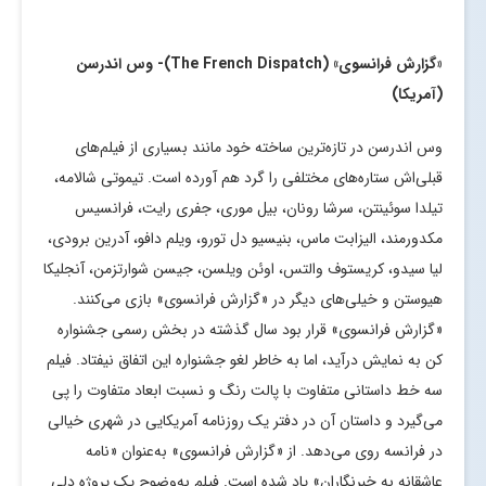
«گزارش فرانسوی» (
The French Dispatch
)- وس اندرسن
(آمریکا)
وس اندرسن در تازه‌ترین ساخته خود مانند بسیاری از فیلم‌های
قبلی‌اش ستاره‌های مختلفی را گرد هم آورده است. تیموتی شالامه،
تیلدا سوئینتن، سرشا رونان، بیل موری، جفری رایت، فرانسیس
مکدورمند، الیزابت ماس، بنیسیو دل تورو، ویلم دافو، آدرین برودی،
لیا سیدو، کریستوف والتس، اوئن ویلسن، جیسن شوارتزمن، آنجلیکا
هیوستن و خیلی‌های دیگر در «گزارش فرانسوی» بازی می‌کنند.
«گزارش فرانسوی» قرار بود سال گذشته در بخش رسمی جشنواره
کن به نمایش درآید، اما به خاطر لغو جشنواره این اتفاق نیفتاد. فیلم
سه خط داستانی متفاوت با پالت رنگ و نسبت ابعاد متفاوت را پی
می‌گیرد و داستان آن در دفتر یک روزنامه آمریکایی در شهری خیالی
در فرانسه روی می‌دهد. از «گزارش فرانسوی» به‌عنوان «نامه
عاشقانه به خبرنگاران» یاد شده است. فیلم به‌وضوح یک پروژه دِلی