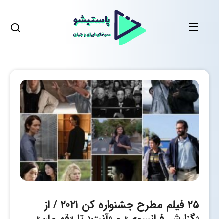
۲۵ فیلم مطرح جشنواره کن ۲۰۲۱ / از
«گزارش فرانسوی» و «آنت» تا «قهرمان»