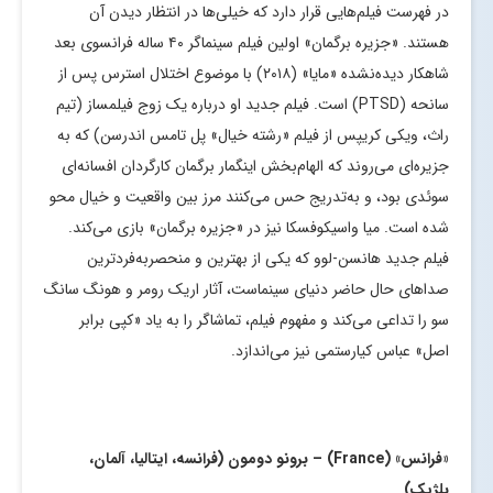
در فهرست فیلم‌هایی قرار دارد که خیلی‌ها در انتظار دیدن آن
هستند. «جزیره برگمان» اولین فیلم سینماگر ۴۰ ساله فرانسوی بعد
شاهکار دیده‌نشده «مایا» (۲۰۱۸) با موضوع اختلال استرس پس از
سانحه (PTSD) است. فیلم جدید او درباره یک زوج فیلمساز (تیم
راث، ویکی کریپس از فیلم «رشته خیال» پل تامس اندرسن) که به
جزیره‌ای می‌روند که الهام‌بخش اینگمار برگمان کارگردان افسانه‌ای
سوئدی بود، و به‌تدریج حس می‌کنند مرز بین واقعیت و خیال محو
شده است. میا واسیکوفسکا نیز در «جزیره برگمان» بازی می‌کند.
فیلم جدید هانسن-لوو که یکی از بهترین و منحصربه‌فردترین
صداهای حال حاضر دنیای سینماست، آثار اریک رومر و هونگ سانگ
سو را تداعی می‌کند و مفهوم فیلم، تماشاگر را به یاد «کپی برابر
اصل» عباس کیارستمی نیز می‌اندازد.
«فرانس» (
France
) – برونو دومون (فرانسه، ایتالیا، آلمان،
بلژیک)