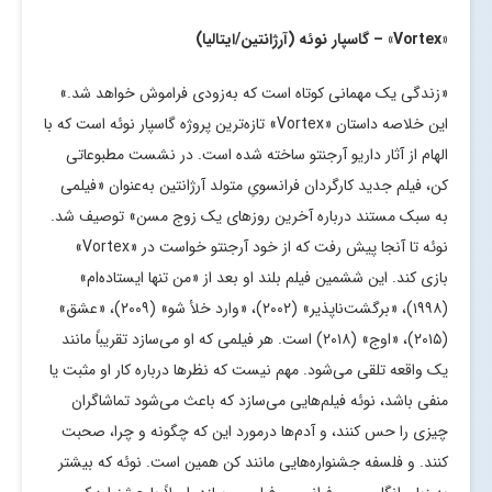
«
Vortex
» – گاسپار نوئه (آرژانتین/ایتالیا)
«زندگی یک مهمانی کوتاه است که به‌زودی فراموش خواهد شد.»
این خلاصه داستان «Vortex» تازه‌ترین پروژه گاسپار نوئه است که با
الهام از آثار داریو آرجنتو ساخته شده است. در نشست مطبوعاتی
کن، فیلم جدید کارگردان فرانسویِ متولد آرژانتین به‌عنوان «فیلمی
به سبک مستند درباره آخرین روزهای یک زوج مسن» توصیف شد.
نوئه تا آنجا پیش رفت که از خود آرجنتو خواست در «Vortex»
بازی کند. این ششمین فیلم بلند او بعد از «من تنها ایستاده‌ام»
(۱۹۹۸)، «برگشت‌ناپذیر» (۲۰۰۲)، «وارد خلأ شو» (۲۰۰۹)، «عشق»
(۲۰۱۵)، «اوج» (۲۰۱۸) است. هر فیلمی که او می‌سازد تقریباً مانند
یک واقعه تلقی می‌شود. مهم نیست که نظرها درباره کار او مثبت یا
منفی باشد، نوئه فیلم‌هایی می‌سازد که باعث می‌شود تماشاگران
چیزی را حس کنند، و آدم‌ها درمورد این که چگونه و چرا، صحبت
کنند. و فلسفه جشنواره‌هایی مانند کن همین است. نوئه که بیشتر