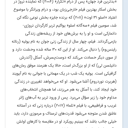
«بدترین فرد جهان» پس از درام «تکرار» (۲۰۰۶) که نماینده نروژ در
بخش اسکار بهترین فیلم خارجی‌زبان بود، و درام ویرانگر با موضوع
اعتیاد «اسلو ۳۱ اوت» (۲۰۱۱) که برنده جایزه بخش نوعی نگاه کن
شد، سومین فیلم «سه‌گانه اسلو» یواکیم تریر کارگردان نروژی-
دانمارکی است و او را به برش‌های خود از ریشه‌های زندگی
بازمی‌گرداند. فیلم، چهار سال از زندگی زنی جوان به نام یولیه (رناته
راینس‌وه) را دنبال می‌کند. او از این که ۳۰ ساله شده وحشت دارد و
از سوی دیگر حسادت می‌کند که دوست‌پسرش، آسکل (آندرش
دانیلسن لی) که از او بزرگ‌تر است، حالا یک هنرمند موفق رمان‌های
گرافیکی است. یولیه یک شب در یک مهمانی با جوانی به نام آیویند
(هربرت نوردروم) آشنا می‌شود. او که می‌خواهد تغییری در زندگی
خود ایجاد کند، با آسکل به هم می‌زند، اما همچنان انتخاب‌های
مداوم خود را زیر سؤال می‌برد. پس از ورود تریر به آب‌های ژانر
غریب و فراطبیعی، با فیلم «تلما» (۲۰۱۷) درباره زنی که در آستانه
عاشق شدن متوجه می‌شود قدرت‌های ترسناک و مرموزی دارد، باید
خیلی جالب باشد که ببینیم رویکرد او در مقایسه با کارهای اولش