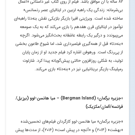
۸۲ ساله با آن موافق باشد. فیلم از روی کتاب غیر داستانی «اعمال
بی‌شرمانه: زندگی یک راهبه لزبین در ایتالیای عصر رنسانس»
ساخته شده است. ویرژینی افیرا بازیگر بلژیکی نقش بنه‌دتا راهبه‌ای
نوآموز در ایتالیای قرن هفدهم را بازی می‌کند که به یک صومعه
می‌پیوندد و درگیر یک رابطه عاشقانه بحث‌انگیز می‌شود. اگرچه
«بنه‌دتا» قبل از همه‌گیری فیلمبرداری شد، اما شیوع طاعون بخشی
از پی‌رنگ است. ورهوفن اشاره کرد فیلم جدید او از زمان پایان
تولید، به شکلی روزافزون حالتی پیش‌گویانه پیدا کرد. شارلوت
رمپلینگ بازیگر بریتانیایی نیز در «بنه‌دتا» بازی می‌کند.
«جزیره برگمان» (
Bergman Island
) – میا هانسن-لوو (برزیل/
فرانسه/آلمان/مکزیک)
«جزیره برگمان» میا هانسن-لوو کارگردان فیلم‌های تحسین‌شده
«بهشت» (۲۰۱۴) و «آنچه در پیش است» (۲۰۱۶)، از مدت‌ها پیش