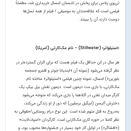
تی‌وی پلاس برای پخش در تابستان امسال خریداری شد، مطمئناً
فیلمی است که علاقه‌مندان به موسیقی / فیلم از همه نسل‌ها
دوست دارند آن را ببینند.
«استیلواتر» (
Stillwater
) – تام مک‌کارتی (آمریکا)
هر سال در کن حداقل یک فیلم هست که برای اکران گسترده‌تر در
نظر گرفته می‌شود (نمونه آن «ایندیانا جونز و قلمرو جمجمه
بلورین») امسال، نمونه چنین فیلمی «استیلواتر» ساخته تام
مک‌کارتی، با بازی مت دیمون است. دیمون نقش بیل بیکر، یک
کارگر میدان نفتی در اکلاهما را بازی می‌کند که متوجه می‌شود
دخترش آلیسن (ابیگیل برسلین) که دور از او زندگی می‌کند،
به‌دروغ به قتل متهم شده است. این نوع درام روستایی/حقوقی به
نظر کاملا در حوزه کاری مک‌کارتی است. کارگردان «اسپات‌لایت»
(«افشاگر») در اوایل کار خود بسیار در جشنواره‌ها محبوب بود، و