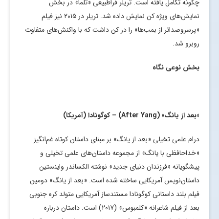
چگونه تکامل یافته است. تریلر فراطبیعی «تلما» در بخش
نمایش‌های ویژه کن نمایش داده شد. تریلر در ۲۰۱۵ نیز فیلم
«پرسروصداتر از بمب‌ها» را در کن داشت که با واکنش‌های متفاوت
روبرو شد.
بخش نوعی نگاه
«بعد از یانگ» (
After Yang
) – کوگونادا (آمریکا)
درام علمی تخیلی «بعد از یانگ» بر مبنای داستان کوتاه غم‌انگیز
«خداحافظی با یانگ» از مجموعه داستان‌های علمی تخیلی و
پیشگویانه «فرزندان دنیای جدید» نوشته الکساندر واینستین
داستان‌‌نویس آمریکایی ساخته شده است. «بعد از یانگ» دومین
فیلم بلند داستانی کوگونادا مستندساز آمریکایی متولد کره جنوبی
بعد از فیلم شاعرانه «کلمبوس» (۲۰۱۷) است. داستان درباره