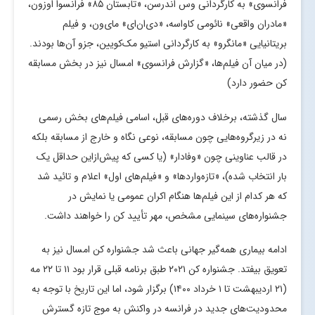
فرانسوی» به کارگردانی وس اندرسن، «تابستان ۸۵» فرانسوا اوزون،
«مادران واقعی» نائومی کاواسه، «‌دی‌ان‌ای» مای‌ون، و فیلم
بریتانیایی «مانگرو» به کارگردانی استیو مک‌کویین، جزو آن‌ها بودند.
(در میان آن فیلم‌ها، «گزارش فرانسوی» امسال نیز در بخش مسابقه
کن حضور دارد)
سال گذشته، برخلاف دوره‌های قبل، اسامی فیلم‌های بخش رسمی
نه در زیرگروه‌هایی چون مسابقه، نوعی نگاه و خارج از مسابقه بلکه
در قالب عناوینی چون «وفادار» (یا کسی که پیش‌ازاین حداقل یک
بار انتخاب شده)، «تازه‌واردها» و «فیلم‌های اول» اعلام و تائید شد
که هر کدام از این فیلم‌ها هنگام اکران عمومی یا نمایش در
جشنواره‌های سینمایی مشخص، مهر تأیید کن را خواهند داشت.
ادامه بیماری همه‌گیر جهانی باعث شد جشنواره کن امسال نیز به
تعویق بیفتد. جشنواره کن ۲۰۲۱ طبق برنامه قبلی قرار بود ۱۱ تا ۲۲ مه
(۲۱ اردیبهشت تا ۱ خرداد ۱۴۰۰) برگزار شود، اما این تاریخ با توجه به
محدودیت‌های جدید در فرانسه در واکنش به موج تازه گسترش