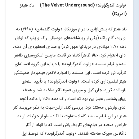
«ولوت آندرگراوند» (
The Velvet Underground
) – تاد هینز
(آمریکا)
تاد هینز که پیش‌ازاین با درام موزیکال «ولوت گلدماین» (۱۹۹۸) به
لو رید، گلم راک (یکی از زیرشاخه‌های موسیقی راک و پاپ که اوایل
دهه ۱۹۷۰ میلادی در بریتانیا ظهور کرد) و صدای اسطوره‌ای آن دهه،
ادای احترام کرد، حالا ظاهراً کاملا در قامت مارتین اسکورسیزی ظاهر
شده و فیلم مستند «ولوت آندرگراوند» را درباره این گروه افسانه‌ای
کارگردانی کرده است، این مستند را ادوارد لاکمن فیلمبردار همیشگی
هینز فیلمبرداری کرده است. «ولوت آندرگراوند» با تأیید اعضای
بازمانده گروه، جان کیل و مورین «مو» تاکر ساخته شد و هدف
زیبایی‌شناسی هینز این بود که اسناد راک دهه ۱۹۶۰ را مانند آنچه
اندی وارهول مستند کرد، بررسی کند. ازاین‌جهت به نظر می‌رسد کار
هینز در این فیلم مستند کاملا متفاوت با نگاه مملو از جزئیات او به
طراحی صحنه در فیلم‌های تاریخی‌اش است که با الهام‌ از آثار
داگلاس سیرک ساخته شدند. «ولوت آندرگراوند» که توسط اپل