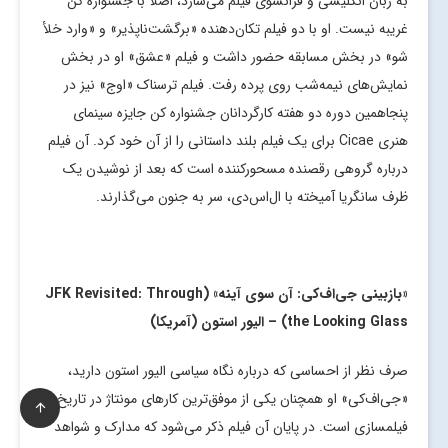
به زبان انگلیسی و فرانسوی فیلم می‌سازد، اصلاً با جشنواره کن
غریبه نیست. او با دو فیلم تکان‌دهنده «برگشت‌ناپذیر» و «وارد خلأ
شو» در بخش مسابقه حضور داشت و فیلم «عشق» او در بخش
نمایش‌های نیمه‌شب روی پرده رفت. فیلم ترسناک «اوج» نیز در
پنجاهمین دوره دو هفته کارگردانان جشنواره کن جایزه سینمای
هنری Cicae برای یک فیلم بلند داستانی را از آن خود کرد. آن فیلم
درباره گروهی رقصنده مسحورکننده است که بعد از نوشیدن یک
ظرف سانگریا آمیخته با ال‌اس‌دی، سر به جنون می‌گذارند.
«بازبینی جی‌اف‌کی: آن سوی آینه» (
JFK Revisited: Through
the Looking Glass
) – الیور استون (آمریکا)
صرف نظر از احساسی که درباره نگاه سیاسی الیور استون دارید،
«جی‌اف‌کی» او همچنان یکی از موفق‌ترین کارهای مونتاژ در تاریخ
فیلمسازی است. در پایان آن فیلم ذکر می‌شود که مدارک و شواهد