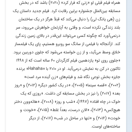
همراه فیلم قبلی او «زنی که فرار کرد» (۲۰۲۰) باشد که در بخش
مسابقه بین‌الملل جشنواره برلین رقابت کرد. فیلم جدید داستان یک
زن (هی یانگ لی) را دنبال می‌کند که قبلاً هرگز در یک ساختمان
بلند زندگی نکرده است، و وقتی به آپارتمان خواهرش می‌رود، سر
درنمی‌آورد که چگونه کسی می‌تواند این‌قدر در بالای زمین زندگی
کند. ازآنجاکه با فیلمی از سانگ سو روبرو هستیم، پای یک فیلمساز
خلاق وسط می‌آید، و از زن خواسته می‌شود که جلوی دوربین برود.
«جلوی روی تو» یازدهمین فیلم کارگردان ۶۰ ساله است که از ۱۹۹۸
تاکنون در کن به نمایش درمی‌آید. او در ۲۰۱۰ با «Hahaha» برنده
جایزه بخش نوعی نگاه شد و فیلم‌های «زن آینده مرد است»
(۲۰۰۲)، «قصه سینما» (۲۰۰۵)، «در یک کشور دیگر» (۲۰۱۲) و «روز
بعد» (۲۰۱۷) را نیز در بخش مسابقه کن داشت. «روزی که یک
خوک در چاه افتاد» (۱۹۹۷)، «شب و روز» (۲۰۰۸)، «هائه‌وون دختر
هیچ‌کس» (۲۰۱۳)، «الان درست، بعداً غلط» (۲۰۱۵)، «خودت و
خودت» (۲۰۱۶) و «تنها در ساحل در شب» (۲۰۱۷)، از دیگر
ساخته‌های اوست.