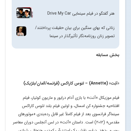
هنر گفتگو در فیلم سینمایی Drive My Car
زنانی که بهای سنگین برای بیان حقیقت پرداختند/
تصویر زنان روزنامه‌نگار تأثیرگذار در سینما
بخش مسابقه
«آنِت» (
Annette
) – لئوس کاراکس (فرانسه/آلمان/بلژیک)
فیلم موزیکال «آنت» با بازی آدام درایور و ماریون کوتیار، فیلم
افتتاحیه جشنواره کن امسال، و اولین فیلم بلند لئوس کاراکس
سینماگر فرانسوی بعد از فیلم کاملاً غیر قابل رده‌بندی «موتورهای
مقدس» (۲۰۱۲) است. داستان «آنت» در لس آنجلس دوران معاصر
روی می‌دهد. درایور نقش یک استند-آپ کمدین جنجالی را بازی