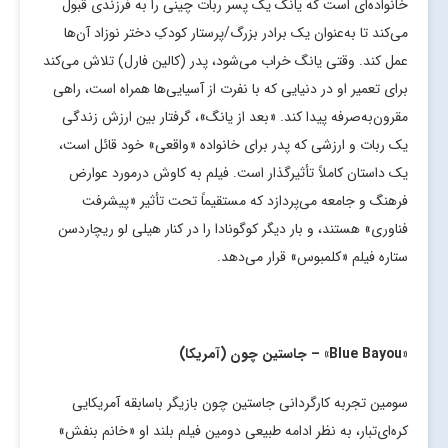
خانواده‌ای است که یانگ یک پسر ربات چینی را به فرزندی قبول
می‌کند تا به‌عنوان یک برادر بزرگ/پرستار کودکِ دختر نوزاد آن‌ها
عمل کند. وقتی یانگ خراب می‌شود، پدر (کالین فارل) تلاش می‌کند
برای تعمیر او در دنیایی که با نفرت از آسیایی‌ها همراه است، راهی
مقرون‌به‌صرفه پیدا کند. «بعد از یانگ»، گرفتار بین ارزش زندگی
یک ربات و ارزشی که پدر برای خانواده «واقعی» خود قائل است،
یک داستان کاملاً تأثیرگذار است. فیلم به کاوش درمورد عوارض
فرهنگ و جامعه می‌پردازد که مستقیماً تحت تأثیر «پیشرفت
فناوری» هستند، و بار دیگر کوگونادا را در کنار هیلی لو ریچاردسن
ستاره فیلم «کلمبوس» قرار می‌دهد.
«
Blue Bayou
» – جاستین چون (آمریکا)
سومین تجربه کارگردانی جاستین چون بازیگر باسابقه آمریکایی
کره‌ای‌تبار، به نظر ادامه طبیعی دومین فیلم بلند او «خانم بنفش»