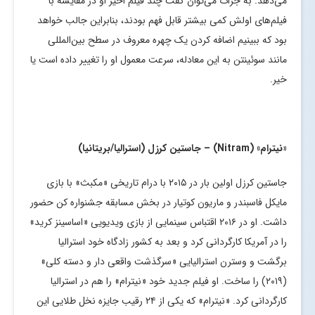
می‌دهد. به جرات می‌توان گفت چند فیلم اخیر او در مقایسه با
فیلم‌های اولش کمی بیشتر قابل فهم بودند، بنابراین جالب خواهد
بود که ببینیم اضافه کردن یک چهره معروف در سطح بین‌المللی
مانند سوئینتن به این معادله، سرعت معمول او را تغییر داده است یا
خیر.
«نیترام» (
Nitram
) – جاستین کرزل (استرالیا/بریتانیا)
جاستین کرزل اولین بار در ۲۰۱۵ با درام تاریخی «مکبث» با بازی
مایکل فاسبندر و ماریون کوتیار در بخش مسابقه جشنواره کن حضور
داشت. او در ۲۰۱۶ اقتباس سینمایی از بازی ویدیویی «اساسینز کرید»
را در آمریکا کارگردانی کرد و بعد به کشور زادگاه خود استرالیا
برگشت و وسترن استرالیایی «سرگذشت واقعی دار و دسته کلی»
(۲۰۱۹) را ساخت. او فیلم جدید خود «نیترام» را هم در استرالیا
کارگردانی کرد. «نیترام» که یکی از ۲۴ رقیب جایزه نخل طلایی این