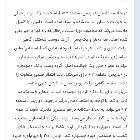
در خلاصه داستان «پاریس، منطقه ۱۳» فیلم جدید ژاک اودیار خیلی
به جزئیات داستان اشاره نشده و صرفاً آمده است: «امیلی با کامیل
ملاقات می‌کند که مجذوب نورا است، درحالی‌که راه نورا با امبر یکی
شده است. سه دختر و یک پسر – آن‌ها دوست هستند، گاهی
اوقات عاشق و اغلب هر دو»، اما با توجه به این که فیلمنامه را سلین
سیاما («پرتره یک بانو در آتش») نوشته و نوئمی مرلان ستاره آن
فیلم به همراه جنی بث خواننده اصلی گروه پست پانک «سویجز»
در «پاریس، منطقه ۱۳» بازی می‌کنند، باید انتظار فیلمی متفاوت را
داشته باشیم. گاهی اوقات روبرو شدن با اذهان هنری مناسب
می‌تواند برای یک نگاه تازه به مجموعه استانداردهای خسته‌کننده
کافی باشد. با توجه به استعدادهای درگیر در فیلم، «پاریس، منطقه
۱۳» می‌تواند به لحاظ خلاقانه در هر مسیری منحرف شود، که همه
آن‌ها هیجان‌انگیز به نظر می‌رسند. اودیار یکی از فیلمسازان محبوب
کن است. «دیپان» به کارگردانی او در ۲۰۱۵ برنده جایزه نخل طلای
شصت و هشتمین دوره جشنواره شد.. او در ۲۰۰۹ با «پیام‌آور» جایزه